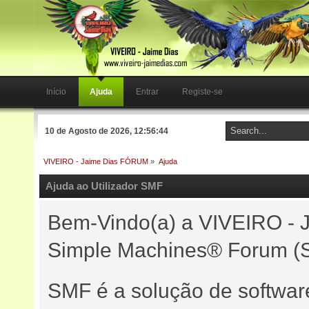
Início
Ajuda
Entrar
Registe-se
10 de Agosto de 2026, 12:56:44
VIVEIRO - Jaime Dias FÓRUM
»
Ajuda
Ajuda ao Utilizador SMF
Bem-Vindo(a) a VIVEIRO -
Simple Machines® Forum (S
SMF é a solução de software