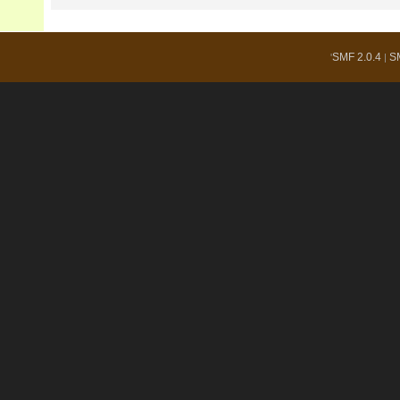
SMF 2.0.4
S
'
|