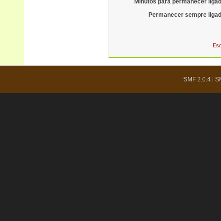
Minutos para permanecer liga
Permanecer sempre ligad
Esq
SMF 2.0.4
S
'
|