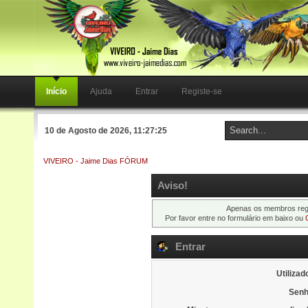
Início
Ajuda
Entrar
Registe-se
10 de Agosto de 2026, 11:27:25
VIVEIRO - Jaime Dias FÓRUM
Aviso!
Apenas os membros regi
Por favor entre no formulário em baixo ou
Entrar
Utilizad
Senh