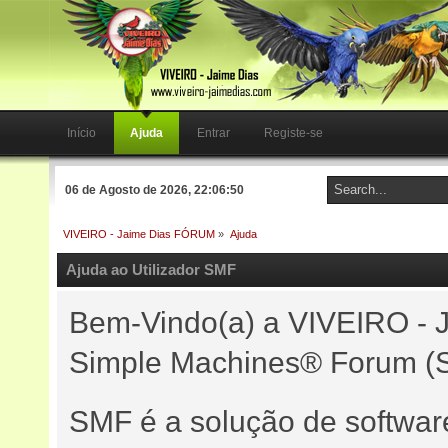
Início
Ajuda
Entrar
Registe-se
06 de Agosto de 2026, 22:06:50
VIVEIRO - Jaime Dias FÓRUM
»
Ajuda
Ajuda ao Utilizador SMF
Bem-Vindo(a) a VIVEIRO -
Simple Machines® Forum (S
SMF é a solução de software