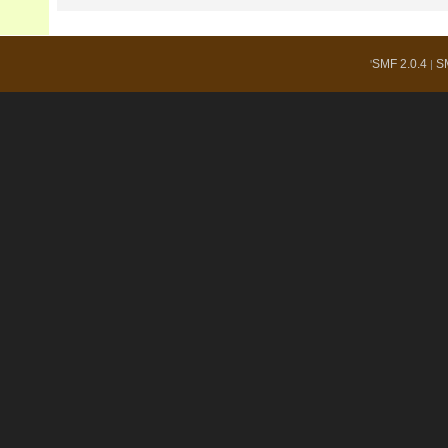
SMF 2.0.4
S
'
|